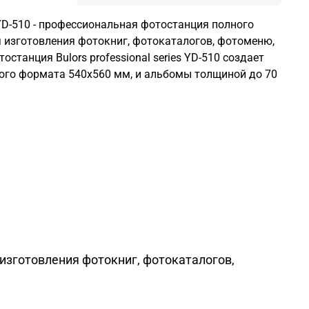
es YD-510 - профессиональная фотостанция полного
 изготовления фотокниг, фотокаталогов, фотоменю,
останция Bulors professional series YD-510 создает
го формата 540х560 мм, и альбомы толщиной до 70
я изготовления фотокниг, фотокаталогов,