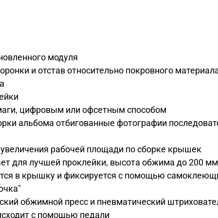
новленного модуля
торонки и отстав относительно покровного материа
ла
лейки
маги, цифровым или офсетным способом
орки альбома отбигованные фотографии последоват
 увеличения рабочей площади по сборке крышек
ет для лучшей проклейки, высота обжима до 200 мм
ется в крышку и фиксируется с помощью самоклеющ
очка"
еский обжимной пресс и пневматический штриховат
исходит с помощью педали