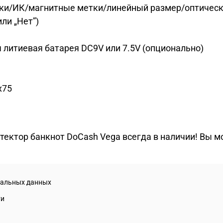
ски/ИК/магнитные метки/линейный размер/оптическ
ли „Нет”)
литиевая батарея DC9V или 7.5V (опционально)
x75
ектор банкнот DoCash Vega всегда в наличии! Вы мо
нальных данных
ти