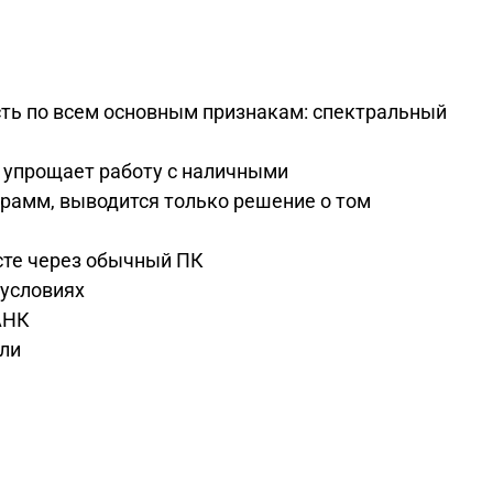
сть по всем основным признакам: спектральный
, упрощает работу с наличными
грамм, выводится только решение о том
сте через обычный ПК
 условиях
АНК
ыли