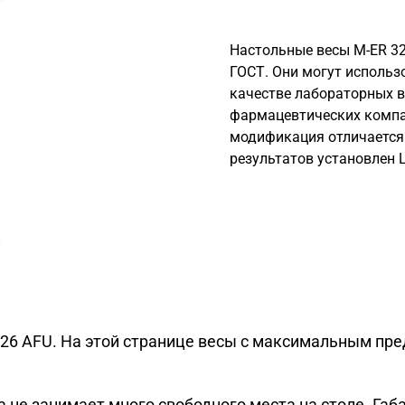
Настольные весы M-ER 326 
ГОСТ. Они могут использо
качестве лабораторных в
фармацевтических компа
модификация отличается
результатов установлен 
и
326 AFU. На этой странице весы с максимальным пр
не занимает много свободного места на столе. Габ