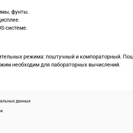
ммы, фунты.
дисплее.
S-системе.
ительных режима: поштучный и компораторный. По
ежим необходим для лабораторных вычислений.
нальных данных
ти