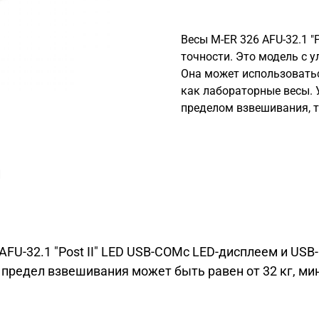
Весы M-ER 326 AFU-32.1 "P
точности. Это модель с
Она может использоватьс
как лабораторные весы. 
пределом взвешивания, 
и
FU-32.1 "Post II" LED USB-COMс LED-дисплеем и USB-
едел взвешивания может быть равен от 32 кг, миним