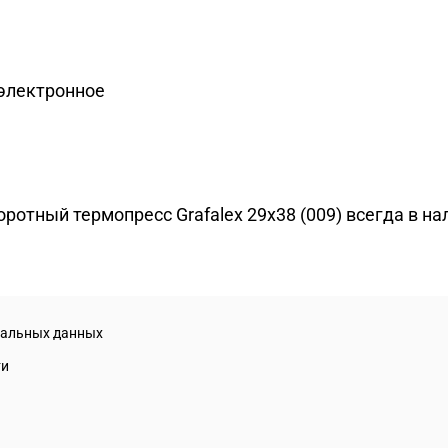
электронное
отный термопресс Grafalex 29x38 (009) всегда в нали
нальных данных
ти