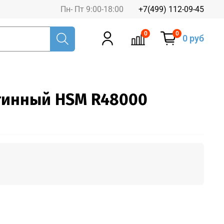
Пн- Пт 9:00-18:00
+7(499) 112-09-45
0
0
0 руб
тинный HSM R48000