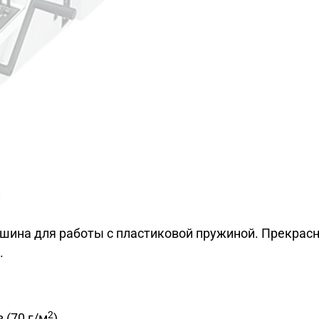
и
ина для работы с пластиковой пружиной. Прекрасн
.
2
 (70 г/м
)