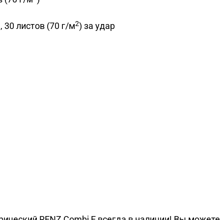
2
 30 листов (70 г/м
) за удар
ический RENZ Combi E всегда в наличии! Вы можете к