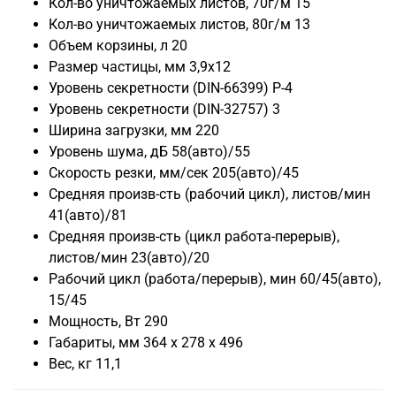
Кол-во уничтожаемых листов, 70г/м
15
Кол-во уничтожаемых листов, 80г/м
13
Объем корзины, л
20
Размер частицы, мм
3,9x12
Уровень секретности (DIN-66399)
P-4
Уровень секретности (DIN-32757)
3
Ширина загрузки, мм
220
Уровень шума, дБ
58(авто)/55
Скорость резки, мм/сек
205(авто)/45
Средняя произв-сть (рабочий цикл), листов/мин
41(авто)/81
Средняя произв-сть (цикл работа-перерыв),
листов/мин
23(авто)/20
Рабочий цикл (работа/перерыв), мин
60/45(авто),
15/45
Мощность, Вт
290
Габариты, мм
364 х 278 х 496
Вес, кг
11,1