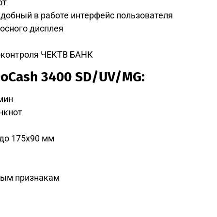
от
добный в работе интерфейс пользователя
осного дисплея
оконтроля ЧЕКТВ БАНК
DoCash 3400 SD/UV/MG:
мин
нкнот
 до 175х90 мм
тным признакам