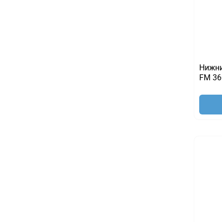
Нижни
FM 36